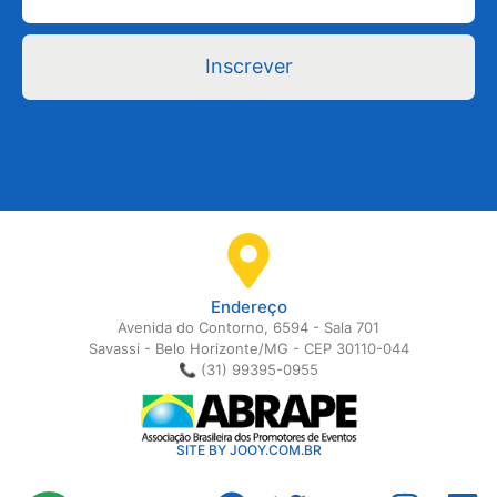
Inscrever
Endereço
Avenida do Contorno, 6594 - Sala 701
Savassi - Belo Horizonte/MG - CEP 30110-044
📞 (31) 99395-0955
SITE BY JOOY.COM.BR