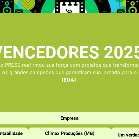
VENCEDORES 202
, o PRESE reafirmou sua força com projetos que transfor
 os grandes campeões que garantiram sua jornada para o
(EUA)
:
Empresa
ntabilidade
Clímax Produções (MG)
Um verdade