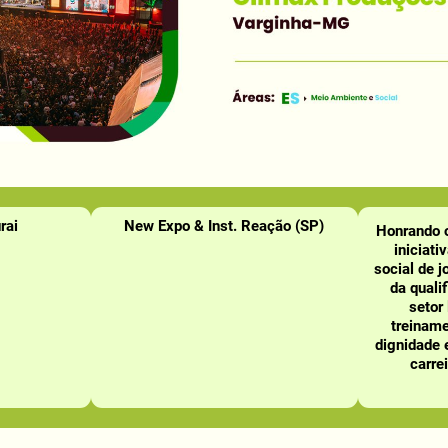
rai
New Expo & Inst. Reação (SP)
Honrando o
iniciati
social de j
da quali
setor
treiname
dignidade 
carre