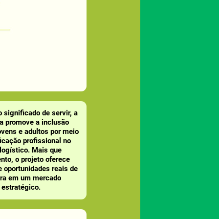
 significado de servir, a
va promove a inclusão
ovens e adultos por meio
ficação profissional no
 logístico. Mais que
nto, o projeto oferece
e oportunidades reais de
ira em um mercado
estratégico.