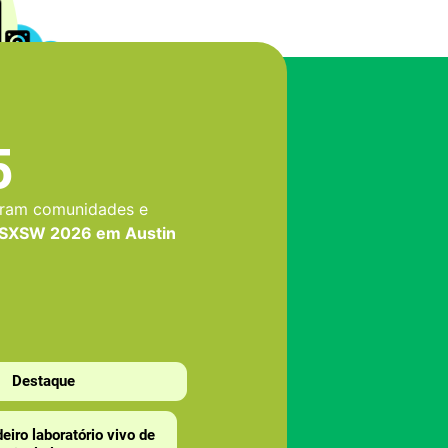
5
maram comunidades e
SXSW 2026 em Austin
Destaque
iro laboratório vivo de