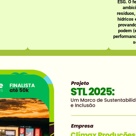
ESG. O f
ambici
resíduos
hídricos 
provando
podem (e
performanc
s