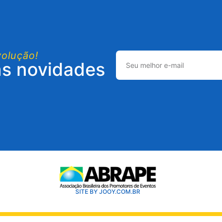
volução!
as novidades
SITE BY JOOY.COM.BR