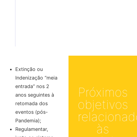
Geral da Meia Entrada,
sancionada pela presidente
Dilma Russeff em 27/12/2013,
que colocará ordem e limite na
venda de meia-entrada.
Extinção ou
Indenização “meia
entrada” nos 2
Próximos
anos seguintes à
objetivos
retomada dos
eventos (pós-
relacionad
Pandemia);
às
Regulamentar,