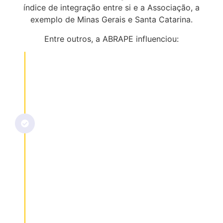
índice de integração entre si e a Associação, a
exemplo de Minas Gerais e Santa Catarina.
Entre outros, a ABRAPE influenciou:
Relativização do CDC
Relativização do código de
defesa do consumidor, criando
a possibilidade de o produtor
não devolver o valor do
ingresso no caso de
reagendamento de espetáculo