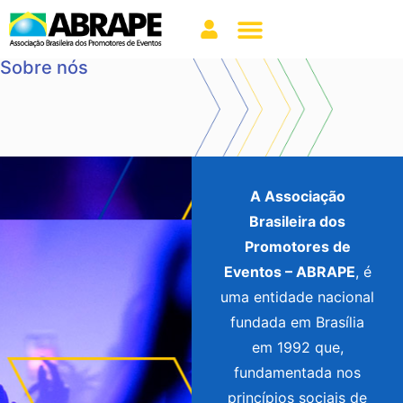
Sobre nós
A Associação
Brasileira dos
Promotores de
Eventos – ABRAPE
, é
uma entidade nacional
fundada em Brasília
em 1992 que,
fundamentada nos
princípios sociais de