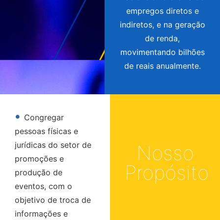
empregos diretos e
indiretos, e na geração
de renda,
movimentando bilhões
de reais anualmente.
•
Congregar
pessoas físicas e
jurídicas do setor de
Nosso
promoções e
Propósito
produção de
eventos, com o
objetivo de troca de
informações e