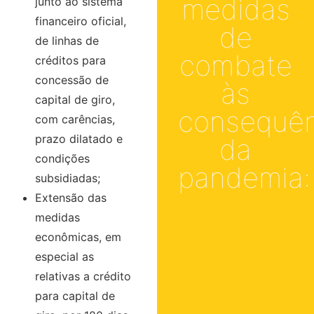
medidas
junto ao sistema
financeiro oficial,
de
de linhas de
combate
créditos para
concessão de
às
capital de giro,
consequên
com carências,
prazo dilatado e
da
condições
pandemia:
subsidiadas;
Extensão das
medidas
econômicas, em
especial as
relativas a crédito
para capital de