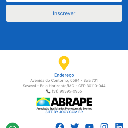
Inscrever
Endereço
Avenida do Contorno, 6594 - Sala 701
Savassi - Belo Horizonte/MG - CEP 30110-044
📞 (31) 99395-0955
SITE BY JOOY.COM.BR