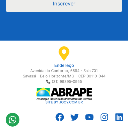
Inscrever
Endereço
Avenida do Contorno, 6594 - Sala 701
Savassi - Belo Horizonte/MG - CEP 30110-044
📞 (31) 99395-0955
SITE BY JOOY.COM.BR