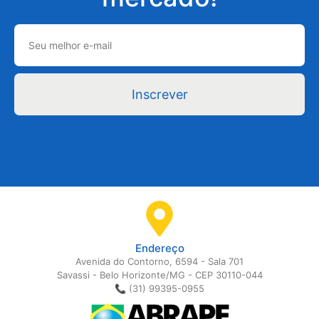
Inscrever
Endereço
Avenida do Contorno, 6594 - Sala 701
Savassi - Belo Horizonte/MG - CEP 30110-044
📞 (31) 99395-0955