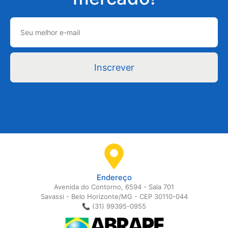
Inscrever
Endereço
Avenida do Contorno, 6594 - Sala 701
Savassi - Belo Horizonte/MG - CEP 30110-044
📞 (31) 99395-0955