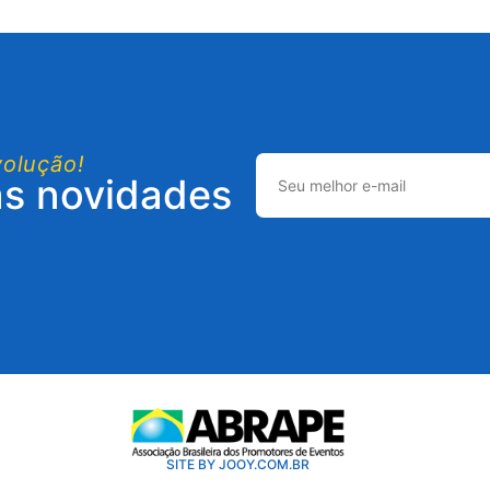
volução!
as novidades
SITE BY JOOY.COM.BR