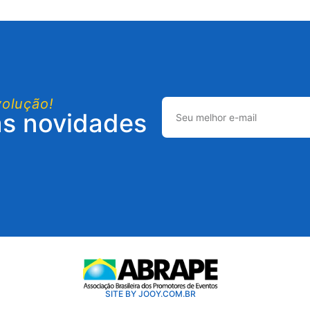
volução!
as novidades
SITE BY JOOY.COM.BR