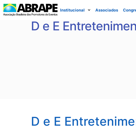
Institucional
Associados
Congr
D e E Entretenimen
D e E Entretenime