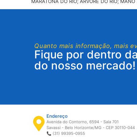
MARATONA DO RIO; ÁRVORE DO RIO; MANO 
Quanto mais informação, mais e
Fique por dentro d
do nosso mercado!
Endereço
Avenida do Contorno, 6594 - Sala 701
Savassi - Belo Horizonte/MG - CEP 30110-044
📞 (31) 99395-0955