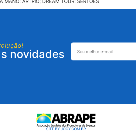
A MANO; ARTRIO; DREAM TOUR; SERTÕES
volução!
as novidades
SITE BY JOOY.COM.BR