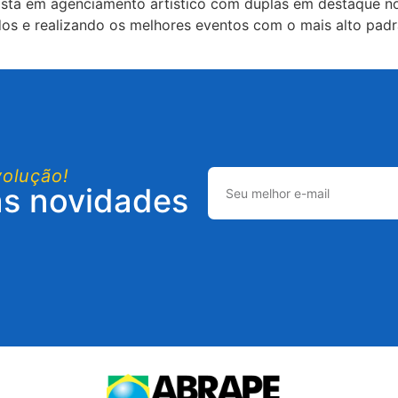
sta em agenciamento artístico com duplas em destaque n
os e realizando os melhores eventos com o mais alto padr
volução!
as novidades