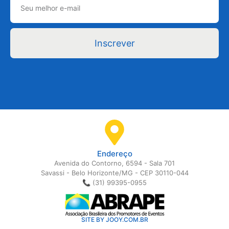
Inscrever
Endereço
Avenida do Contorno, 6594 - Sala 701
Savassi - Belo Horizonte/MG - CEP 30110-044
📞 (31) 99395-0955
SITE BY JOOY.COM.BR