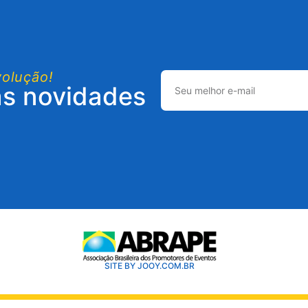
volução!
as novidades
SITE BY JOOY.COM.BR