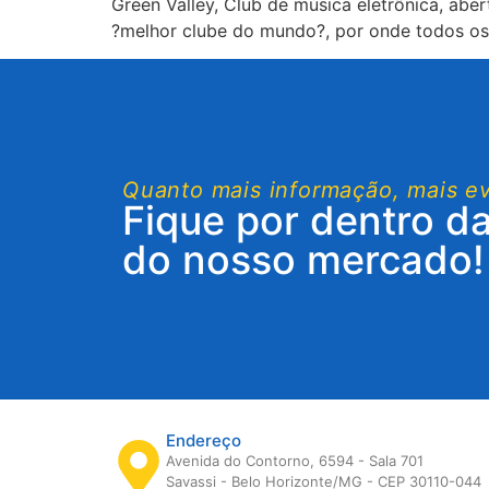
Green Valley, Club de música eletrônica, ab
?melhor clube do mundo?, por onde todos os 
Quanto mais informação, mais e
Fique por dentro d
do nosso mercado!
Endereço
Avenida do Contorno, 6594 - Sala 701
Savassi - Belo Horizonte/MG - CEP 30110-044