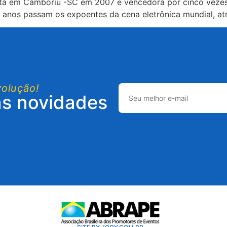
erta em Camboriú -SC em 2007 e vencedora por cinco vezes
anos passam os expoentes da cena eletrônica mundial, atr
volução!
as novidades