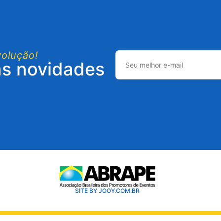
volução!
as novidades
SITE BY JOOY.COM.BR