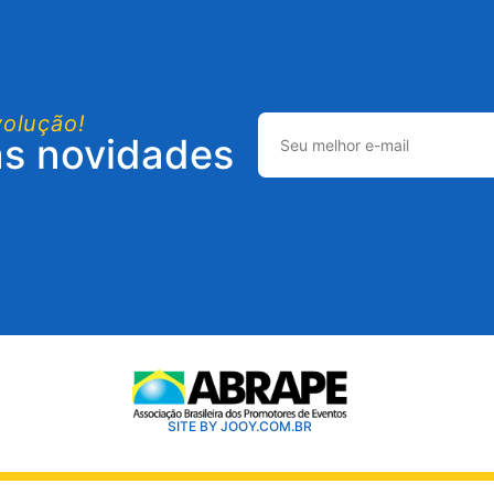
volução!
as novidades
SITE BY JOOY.COM.BR