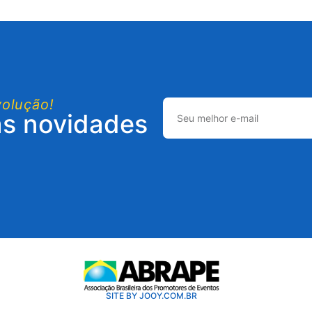
volução!
as novidades
SITE BY JOOY.COM.BR