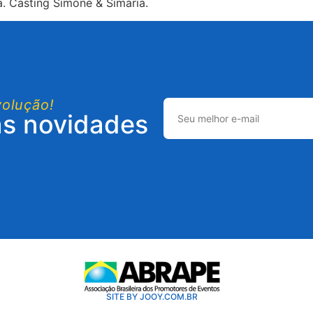
. Casting Simone & Simaria.
volução!
as novidades
SITE BY JOOY.COM.BR