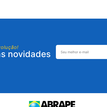
volução!
as novidades