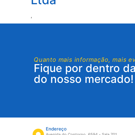
,
Quanto mais informação, mais e
Fique por dentro d
do nosso mercado!
Endereço
Avenida do Contorno, 6594 - Sala 701