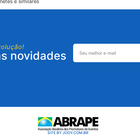
etes e similares
volução!
as novidades
SITE BY JOOY.COM.BR