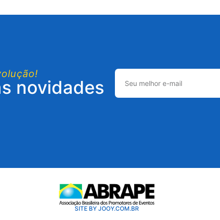
volução!
as novidades
SITE BY JOOY.COM.BR