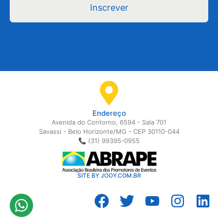
Inscrever
Endereço
Avenida do Contorno, 6594 - Sala 701
Savassi - Belo Horizonte/MG - CEP 30110-044
📞 (31) 99395-0955
SITE BY JOOY.COM.BR