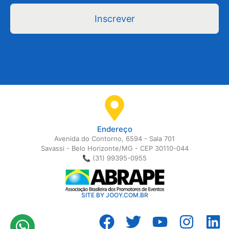
Inscrever
Endereço
Avenida do Contorno, 6594 - Sala 701
Savassi - Belo Horizonte/MG - CEP 30110-044
📞 (31) 99395-0955
SITE BY JOOY.COM.BR