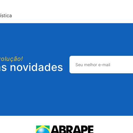
stica
volução!
as novidades