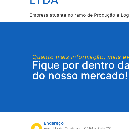
Empresa atuante no ramo de Produção e Logí
Quanto mais informação, mais e
Fique por dentro d
do nosso mercado!
Endereço
Avenida do Contorno, 6594 - Sala 701