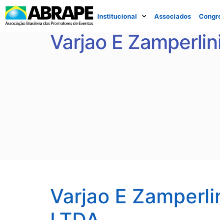
Institucional
Associados
Congr
Varjao E Zamperli
Varjao E Zamperl
LTDA