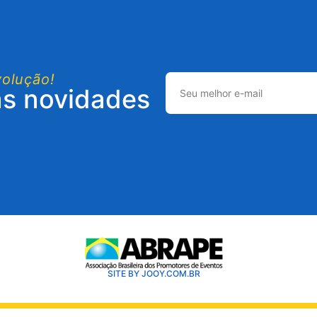
volução!
as novidades
SITE BY JOOY.COM.BR