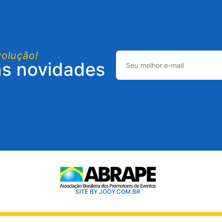
volução!
as novidades
SITE BY JOOY.COM.BR