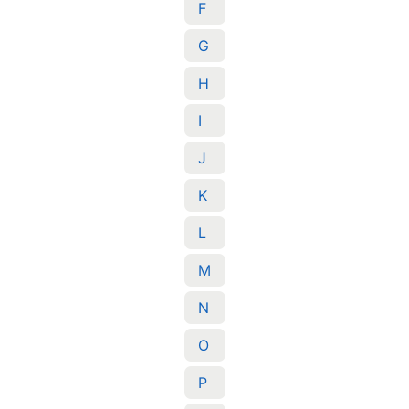
F
G
H
I
J
K
L
M
N
O
P