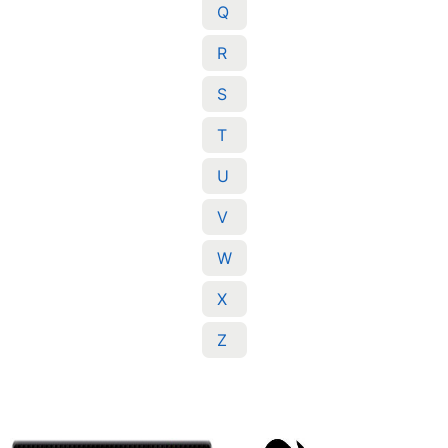
Q
R
S
T
U
V
W
X
Z