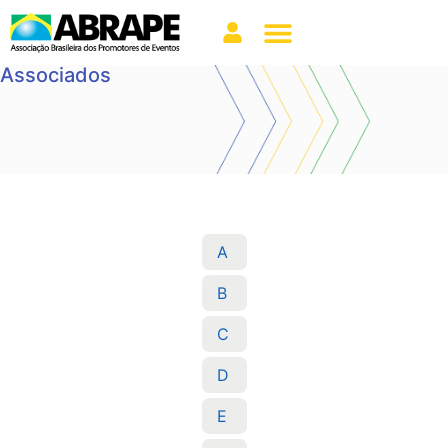
Associados
A
B
C
D
E