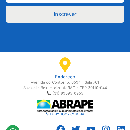
Inscrever
Endereço
Avenida do Contorno, 6594 - Sala 701
Savassi - Belo Horizonte/MG - CEP 30110-044
📞 (31) 99395-0955
SITE BY JOOY.COM.BR