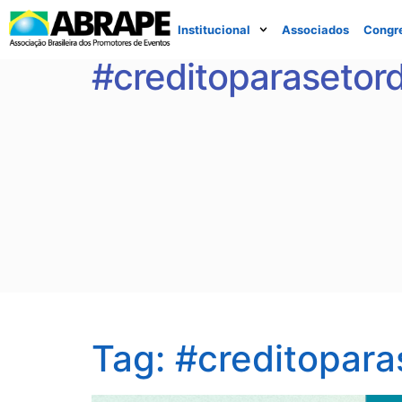
Institucional
Associados
Congr
#creditoparasetor
Tag:
#creditopara