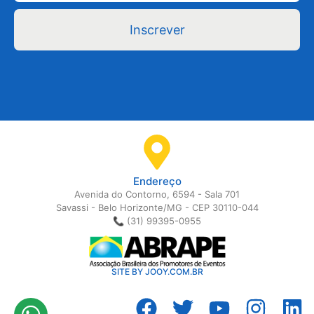
Inscrever
Endereço
Avenida do Contorno, 6594 - Sala 701
Savassi - Belo Horizonte/MG - CEP 30110-044
📞 (31) 99395-0955
SITE BY JOOY.COM.BR