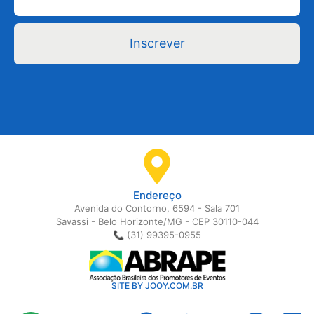
Inscrever
Endereço
Avenida do Contorno, 6594 - Sala 701
Savassi - Belo Horizonte/MG - CEP 30110-044
📞 (31) 99395-0955
SITE BY JOOY.COM.BR