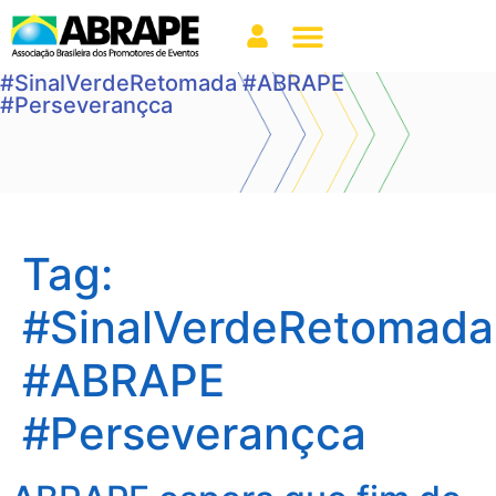
#SinalVerdeRetomada #ABRAPE
#Perseverançca
Tag:
#SinalVerdeRetomada
#ABRAPE
#Perseverançca