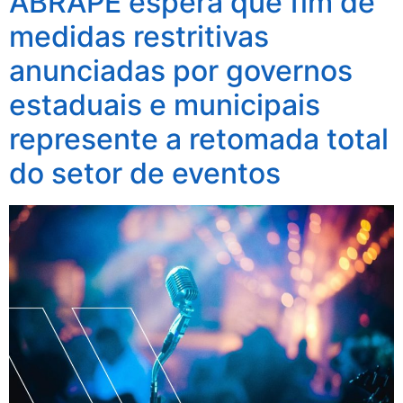
ABRAPE espera que fim de
medidas restritivas
anunciadas por governos
estaduais e municipais
represente a retomada total
do setor de eventos