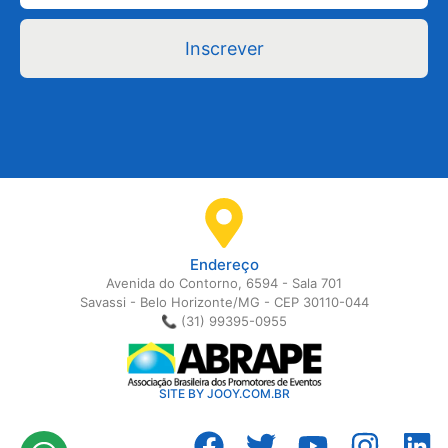
Inscrever
Endereço
Avenida do Contorno, 6594 - Sala 701
Savassi - Belo Horizonte/MG - CEP 30110-044
📞 (31) 99395-0955
SITE BY JOOY.COM.BR