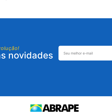
volução!
as novidades