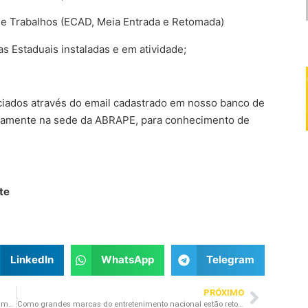
e Trabalhos (ECAD, Meia Entrada e Retomada)
s Estaduais instaladas e em atividade;
ociados através do email cadastrado em nosso banco de
camente na sede da ABRAPE, para conhecimento de
te
LinkedIn
WhatsApp
Telegram
PRÓXIMO
V Congresso Brasileiro dos Promotores de Eventos discute impactos da pandemia
Como grandes marcas do entretenimento nacional estão retomando as atividades?