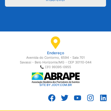
Endereço
Avenida do Contorno, 6594 - Sala 701
Savassi - Belo Horizonte/MG - CEP 30110-044
📞 (31) 99395-0955
SITE BY JOOY.COM.BR