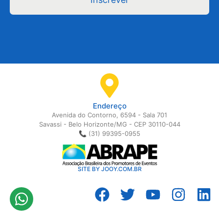
Endereço
Avenida do Contorno, 6594 - Sala 701
Savassi - Belo Horizonte/MG - CEP 30110-044
📞 (31) 99395-0955
SITE BY JOOY.COM.BR