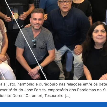
 justo, harmônio e duradouro nas relações entre os detent
 escritório do Jose Fortes, empresário dos Paralamas do S
sidente Doreni Caramori, Tesoureiro […]