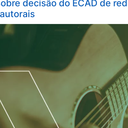
obre decisão do ECAD de red
 autorais