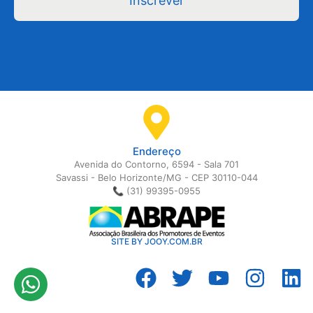
Inscrever
Endereço
Avenida do Contorno, 6594 - Sala 701
Savassi - Belo Horizonte/MG - CEP 30110-044
📞 (31) 99395-0955
SITE BY JOOY.COM.BR