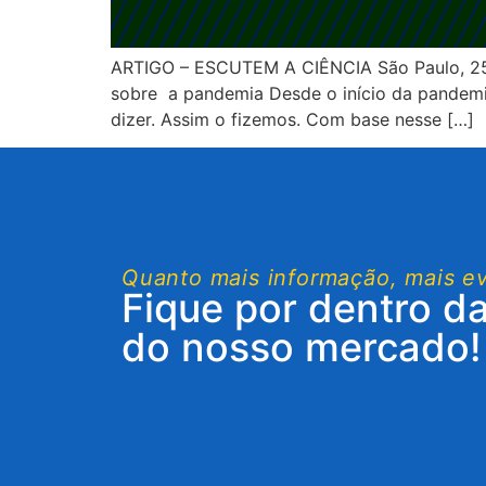
ARTIGO – ESCUTEM A CIÊNCIA São Paulo, 25 
sobre a pandemia Desde o início da pandemia
dizer. Assim o fizemos. Com base nesse […]
Quanto mais informação, mais e
Fique por dentro d
do nosso mercado!