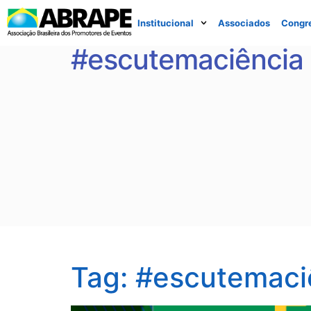
Institucional
Associados
Congr
#escutemaciência
Tag:
#escutemaci