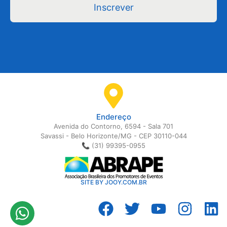
Inscrever
Endereço
Avenida do Contorno, 6594 - Sala 701
Savassi - Belo Horizonte/MG - CEP 30110-044
📞 (31) 99395-0955
SITE BY JOOY.COM.BR