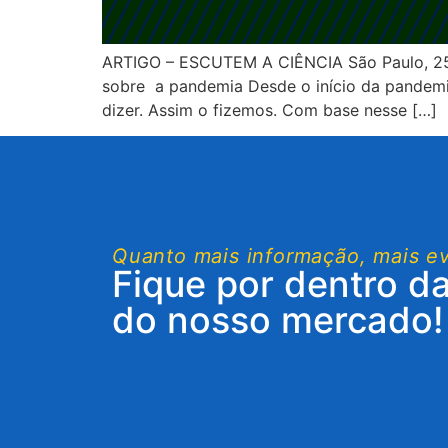
ARTIGO – ESCUTEM A CIÊNCIA São Paulo, 25 
sobre a pandemia Desde o início da pandemia
dizer. Assim o fizemos. Com base nesse […]
Quanto mais informação, mais e
Fique por dentro d
do nosso mercado!