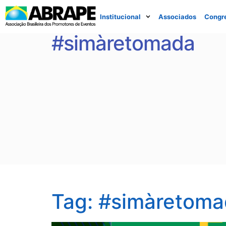
Institucional
Associados
Congr
#simàretomada
Tag:
#simàretoma