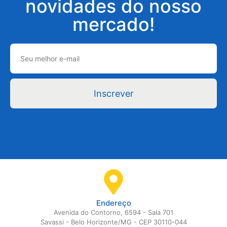
novidades do nosso
mercado!
Inscrever
Endereço
Avenida do Contorno, 6594 - Sala 701
Savassi - Belo Horizonte/MG - CEP 30110-044