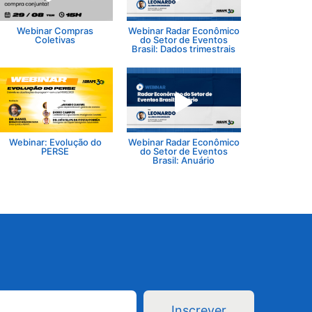
Webinar Compras
Webinar Radar Econômico
Coletivas
do Setor de Eventos
Brasil: Dados trimestrais
Webinar: Evolução do
Webinar Radar Econômico
PERSE
do Setor de Eventos
Brasil: Anuário
Inscrever