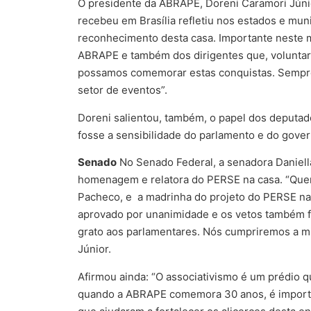
O presidente da ABRAPE, Doreni Caramori Júni
recebeu em Brasília refletiu nos estados e mun
reconhecimento desta casa. Importante neste
ABRAPE e também dos dirigentes que, voluntar
possamos comemorar estas conquistas. Sempre 
setor de eventos”.
Doreni salientou, também, o papel dos deputad
fosse a sensibilidade do parlamento e do gove
Senado
No Senado Federal, a senadora Daniella
homenagem e relatora do PERSE na casa. “Quer
Pacheco, e a madrinha do projeto do PERSE na c
aprovado por unanimidade e os vetos também f
grato aos parlamentares. Nós cumpriremos a m
Júnior.
Afirmou ainda: “O associativismo é um prédio 
quando a ABRAPE comemora 30 anos, é importan