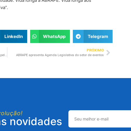
ntidade. Vida longa a ABRAPE. Vida longa aos
va”.
LinkedIn
WhatsApp
Telegram
PRÓXIMO
PERSE faz história como primeiro programa setorial criado pelo Governo Federal para um segmento específico da economia
ABRAPE apresenta Agenda Legislativa do setor de eventos
volução!
as novidades