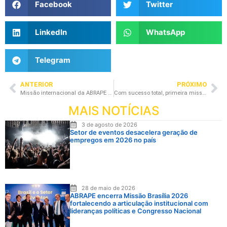
Facebook
Twitter
LinkedIn
WhatsApp
Telegram
ANTERIOR
PRÓXIMO
Missão internacional da ABRAPE continua a todo vapor em Portugal
Com sucesso total, primeira missão internacional da ABRAPE promove união, conhecimento e oportunidades de negócios
MAIS NOTÍCIAS
3 de agosto de 2026
Setor de eventos desacelera geração de
empregos em 2026 no país
28 de maio de 2026
ABRAPE encerra Missão Brasília 2026
fortalecendo a articulação institucional com
lideranças políticas e Congresso Nacional