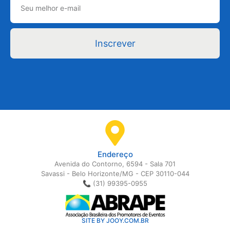
Inscrever
Endereço
Avenida do Contorno, 6594 - Sala 701
Savassi - Belo Horizonte/MG - CEP 30110-044
📞 (31) 99395-0955
SITE BY JOOY.COM.BR