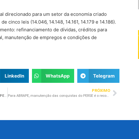
l direcionado para um setor da economia criado
 cinco leis (14.046, 14.148, 14.161, 14.179 e 14.186).
ento: refinanciamento de dívidas, créditos para
al, manutenção de empregos e condições de
LinkedIn
WhatsApp
Telegram
PRÓXIMO
Arrecadação da União com dívidas renegociadas pelo PERSE pode ultrapassar os R$ 18 bilhões
Para ABRAPE, manutenção das conquistas do PERSE é o reconhecimento da força econômica e social do setor de eventos