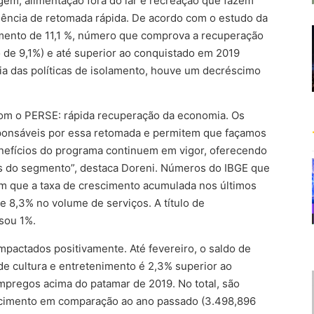
gem, alimentação fora do lar e recreação que fazem
ndência de retomada rápida. De acordo com o estudo da
mento de 11,1 %, número que comprova a recuperação
de 9,1%) e até superior ao conquistado em 2019
a das políticas de isolamento, houve um decréscimo
m o PERSE: rápida recuperação da economia. Os
sponsáveis por essa retomada e permitem que façamos
enefícios do programa continuem em vigor, oferecendo
sas do segmento”, destaca Doreni. Números do IBGE que
que a taxa de crescimento acumulada nos últimos
de 8,3% no volume de serviços. A título de
ssou 1%.
actados positivamente. Até fevereiro, o saldo de
e cultura e entretenimento é 2,3% superior ao
pregos acima do patamar de 2019. No total, são
cimento em comparação ao ano passado (3.498,896