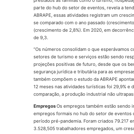
prestados às famílias como o turismo, hospeda
parte do hub do setor de eventos, revela a te
ABRAPE, essas atividades registram um cresci
se comparado com o ano passado (crescimento 
(crescimento de 2,8%). Em 2020, em decorrênci
de 9,3.
“Os números consolidam o que esperávamos co
setores de turismo e serviços estão sendo re
projeções positivas de futuro, desde que os b
segurança jurídica e tributária para as empre
também compõem o estudo da ABRAPE apontam 
12 meses nas atividades turísticas foi 29,9% e 
comparação, a produção industrial não ultrapa
Empregos
Os empregos também estão sendo imp
empregos formais no hub do setor de eventos d
período pré-pandemia. Foram criados 79.217 em
3.528,505 trabalhadores empregados, um cres