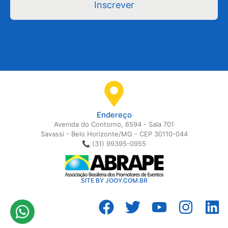
Inscrever
Endereço
Avenida do Contorno, 6594 - Sala 701
Savassi - Belo Horizonte/MG - CEP 30110-044
📞 (31) 99395-0955
SITE BY JOOY.COM.BR