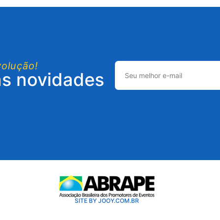
volução!
as novidades
SITE BY JOOY.COM.BR