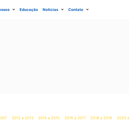
essos
Educação
Notícias
Contato
2007
2012 a 2013
2014 a 2015
2016 a 2017
2018 a 2019
2020 a