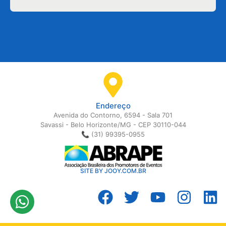
Endereço
Avenida do Contorno, 6594 - Sala 701
Savassi - Belo Horizonte/MG - CEP 30110-044
📞 (31) 99395-0955
SITE BY JOOY.COM.BR