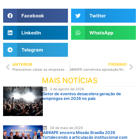
Facebook
Twitter
LinkedIn
WhatsApp
Telegram
ANTERIOR
PRÓXIMO
Precisamos salvar as empresas do setor de eventos antes de pensar no futuro
ABRAPE comemora aprovação final de projeto que auxilia setor de eventos de cultura e entretenimento
MAIS NOTÍCIAS
3 de agosto de 2026
Setor de eventos desacelera geração de
empregos em 2026 no país
28 de maio de 2026
ABRAPE encerra Missão Brasília 2026
fortalecendo a articulação institucional com