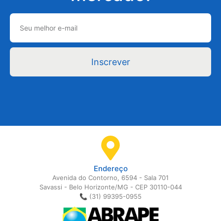
Inscrever
Endereço
Avenida do Contorno, 6594 - Sala 701
Savassi - Belo Horizonte/MG - CEP 30110-044
📞 (31) 99395-0955